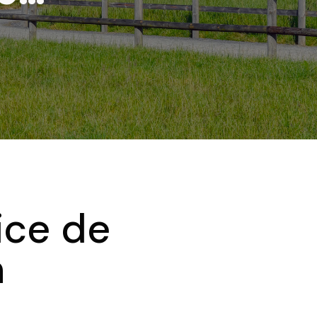
ice de
n