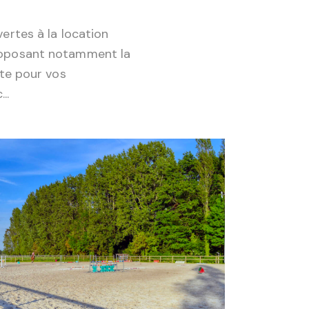
vertes à la location
roposant notamment la
ste pour vos
..